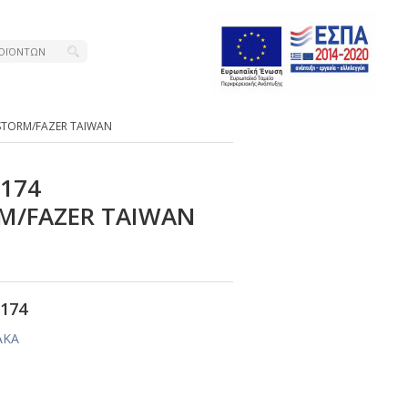
VSΤΟRΜ/FΑΖΕR ΤΑΙWΑΝ
-174
Μ/FΑΖΕR ΤΑΙWΑΝ
174
ΑΚΑ