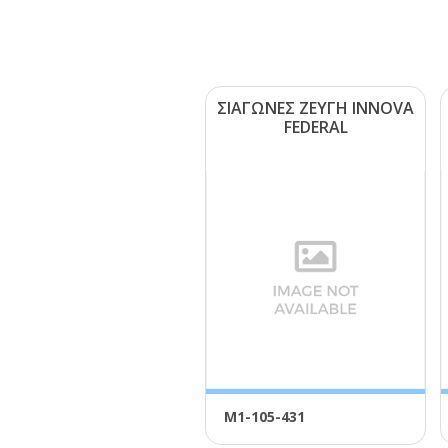
ΣΙΑΓΩΝΕΣ ΖΕΥΓΗ ΙΝΝΟVΑ
FΕDΕRΑL
Μ1-105-431