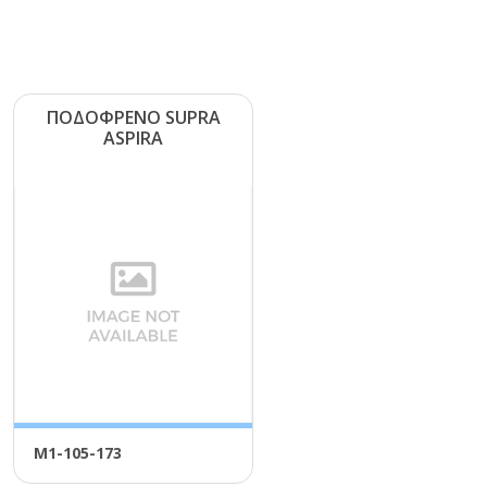
ΠΟΔΟΦΡΕΝΟ SUΡRΑ
ΑSΡΙRΑ
Μ1-105-173