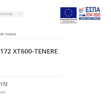
ΝΕRΕ ΤΑΙWΑΝ
-172 ΧΤ600-ΤΕΝΕRΕ
172
ΑΚΑ