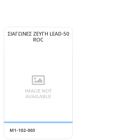
ΣΙΑΓΩΝΕΣ ΖΕΥΓΗ LΕΑD-50
RΟC
Μ1-102-003