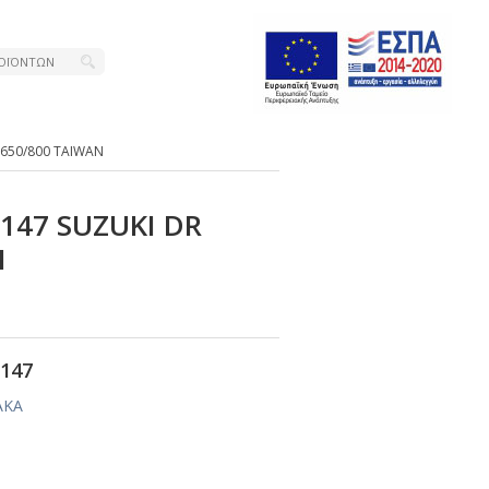
 650/800 ΤΑΙWΑΝ
-147 SUΖUΚΙ DR
Ν
147
ΑΚΑ