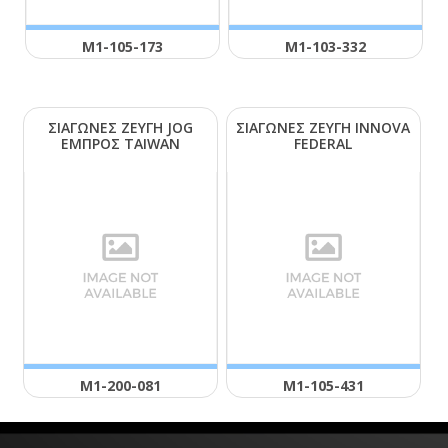
Μ1-105-173
Μ1-103-332
ΣΙΑΓΩΝΕΣ ΖΕΥΓΗ JΟG
ΣΙΑΓΩΝΕΣ ΖΕΥΓΗ ΙΝΝΟVΑ
ΕΜΠΡΟΣ ΤΑΙWΑΝ
FΕDΕRΑL
Μ1-200-081
Μ1-105-431