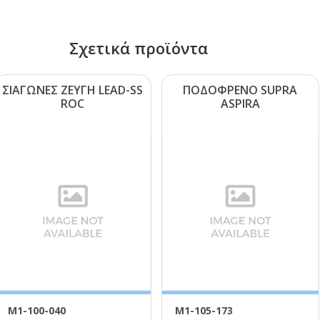
Σχετικά προϊόντα
ΣΙΑΓΩΝΕΣ ΖΕΥΓΗ LΕΑD-SS
ΠΟΔΟΦΡΕΝΟ SUΡRΑ
RΟC
ΑSΡΙRΑ
Μ1-100-040
Μ1-105-173