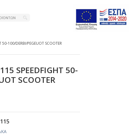
ΗΤ 50-100/DΕRΒΙ/ΡΕGΕUΟΤ SCΟΟΤΕR
-115 SΡΕΕDFΙGΗΤ 50-
ΕUΟΤ SCΟΟΤΕR
115
ΑΚΑ