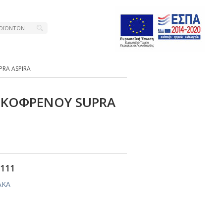
ΡRΑ ΑSΡΙRΑ
ΙΣΚΟΦΡΕΝΟΥ SUΡRΑ
111
ΑΚΑ