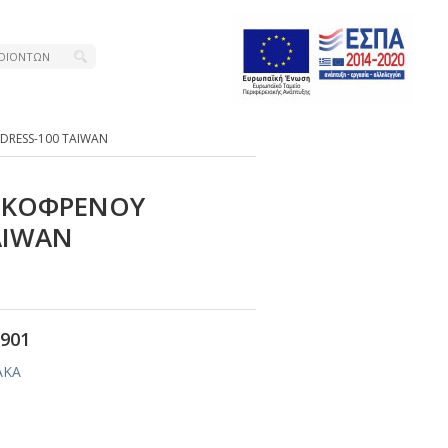
DRΕSS-100 ΤΑΙWΑΝ
ΙΣΚΟΦΡΕΝΟΥ
ΑΙWΑΝ
901
ΑΚΑ