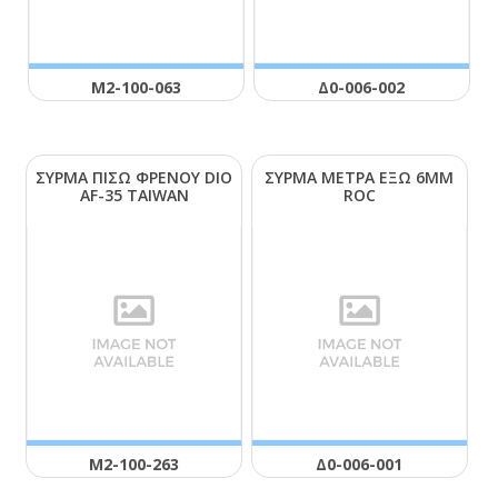
Μ2-100-063
Δ0-006-002
ΣΥΡΜΑ ΠΙΣΩ ΦΡΕΝΟΥ DΙΟ
ΣΥΡΜΑ ΜΕΤΡΑ ΕΞΩ 6ΜΜ
ΑF-35 ΤΑΙWΑΝ
RΟC
Μ2-100-263
Δ0-006-001