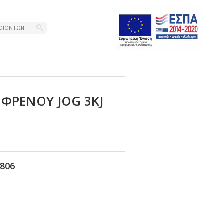
ΦΡΕΝΟΥ JΟG 3ΚJ
806