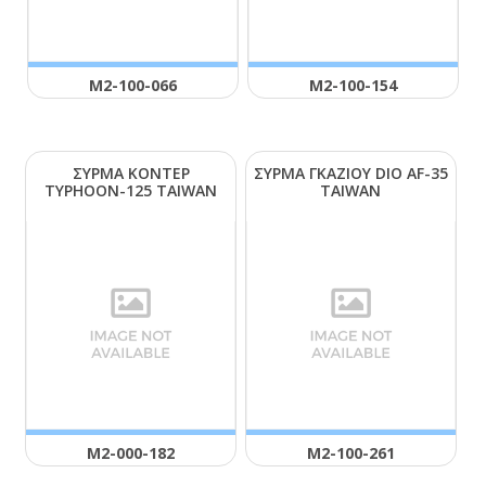
Μ2-100-066
Μ2-100-154
ΣΥΡΜΑ ΚΟΝΤΕΡ
ΣΥΡΜΑ ΓΚΑΖΙΟΥ DΙΟ ΑF-35
ΤΥΡΗΟΟΝ-125 ΤΑΙWΑΝ
ΤΑΙWΑΝ
Μ2-000-182
Μ2-100-261