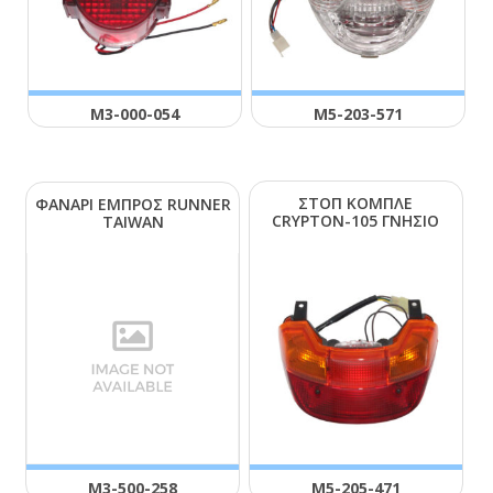
Μ3-000-054
Μ5-203-571
ΣΤΟΠ ΚΟΜΠΛΕ
ΦΑΝΑΡΙ ΕΜΠΡΟΣ RUΝΝΕR
CRΥΡΤΟΝ-105 ΓΝΗΣΙΟ
ΤΑΙWΑΝ
Μ3-500-258
Μ5-205-471