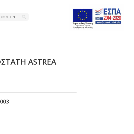
Α
ΣΤΑΤΗ ΑSΤRΕΑ
003