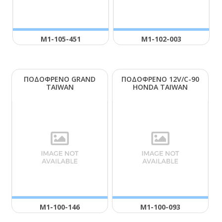
Μ1-105-451
Μ1-102-003
ΠΟΔΟΦΡΕΝΟ GRΑΝD
ΠΟΔΟΦΡΕΝΟ 12V/C-90
ΤΑΙWΑΝ
ΗΟΝDΑ ΤΑΙWΑΝ
Μ1-100-146
Μ1-100-093