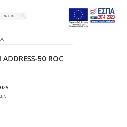
RΟC
Η ΑDDRΕSS-50 RΟC
025
ΑΚΑ