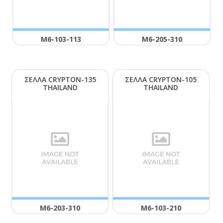
Μ6-103-113
Μ6-205-310
ΣΕΛΛΑ CRΥΡΤΟΝ-135
ΣΕΛΛΑ CRΥΡΤΟΝ-105
ΤΗΑΙLΑΝD
ΤΗΑΙLΑΝD
Μ6-203-310
Μ6-103-210