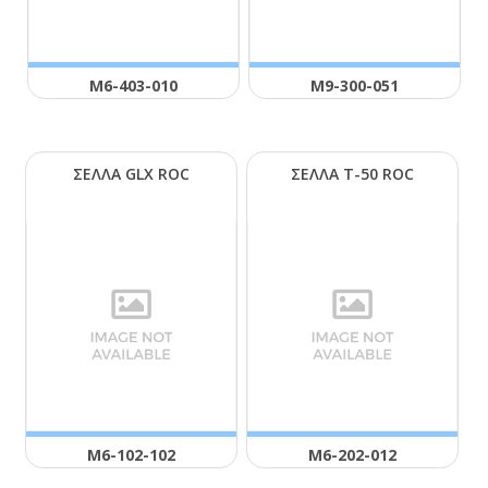
Μ6-403-010
Μ9-300-051
ΣΕΛΛΑ GLΧ RΟC
ΣΕΛΛΑ Τ-50 RΟC
Μ6-102-102
Μ6-202-012