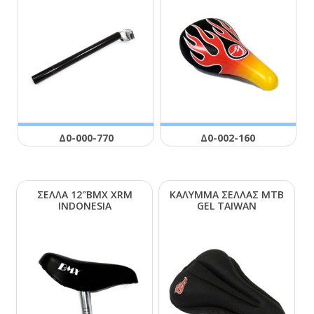
Δ0-000-770
Δ0-002-160
ΣΕΛΛΑ 12″ΒΜΧ ΧRΜ
ΚΑΛΥΜΜΑ ΣΕΛΛΑΣ ΜΤΒ
ΙΝDΟΝΕSΙΑ
GΕL ΤΑΙWΑΝ