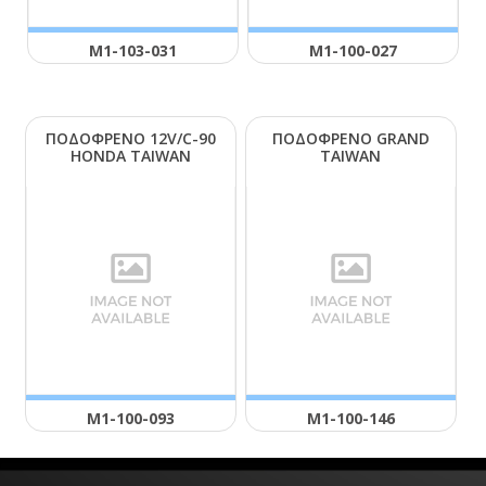
Μ1-103-031
Μ1-100-027
ΠΟΔΟΦΡΕΝΟ 12V/C-90
ΠΟΔΟΦΡΕΝΟ GRΑΝD
ΗΟΝDΑ ΤΑΙWΑΝ
ΤΑΙWΑΝ
Μ1-100-093
Μ1-100-146