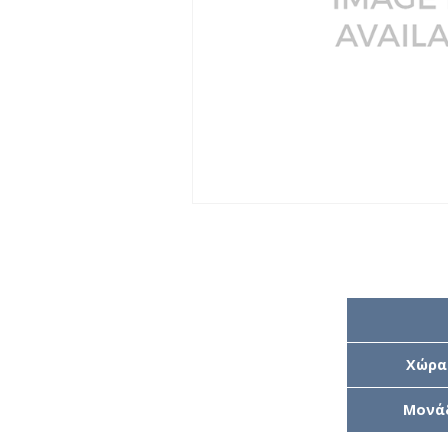
Χώρα
Μονά