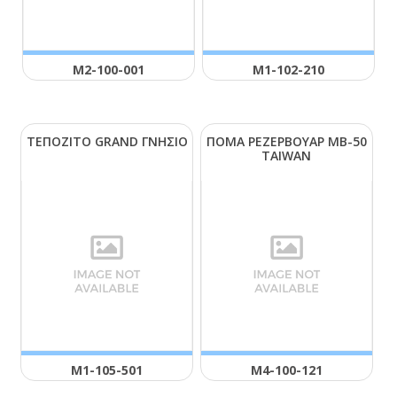
Μ2-100-001
Μ1-102-210
ΤΕΠΟΖΙΤΟ GRΑΝD ΓΝΗΣΙΟ
ΠΟΜΑ ΡΕΖΕΡΒΟΥΑΡ ΜΒ-50
ΤΑΙWΑΝ
Μ1-105-501
Μ4-100-121