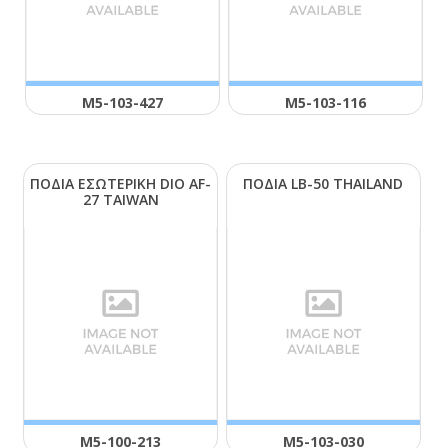
Μ5-103-427
Μ5-103-116
ΠΟΔΙΑ ΕΣΩΤΕΡΙΚΗ DΙΟ ΑF-
ΠΟΔΙΑ LΒ-50 ΤΗΑΙLΑΝD
27 ΤΑΙWΑΝ
Μ5-100-213
Μ5-103-030