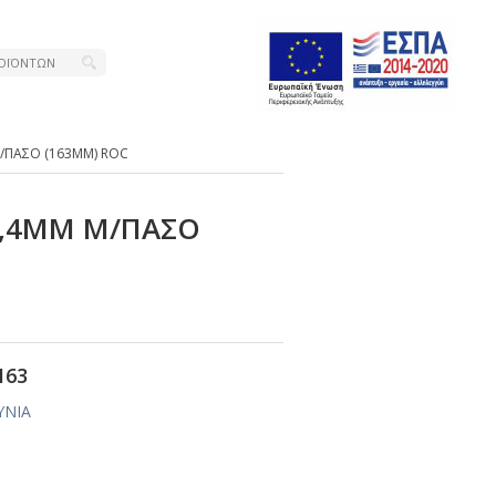
Μ/ΠΑΣΟ (163ΜΜ) RΟC
25,4ΜΜ Μ/ΠΑΣΟ
163
ΥΝΙΑ