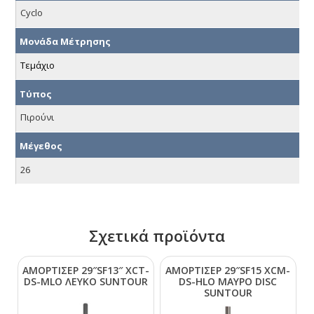
Cyclo
Μονάδα Μέτρησης
Τεμάχιο
Τύπος
Πιρούνι
Μέγεθος
26
Σχετικά προϊόντα
ΑΜΟΡΤΙΣΕΡ 29″SF13″ ΧCΤ-
ΑΜΟΡΤΙΣΕΡ 29″SF15 ΧCΜ-
DS-ΜLΟ ΛΕΥΚΟ SUΝΤΟUR
DS-ΗLΟ ΜΑΥΡΟ DΙSC
SUΝΤΟUR