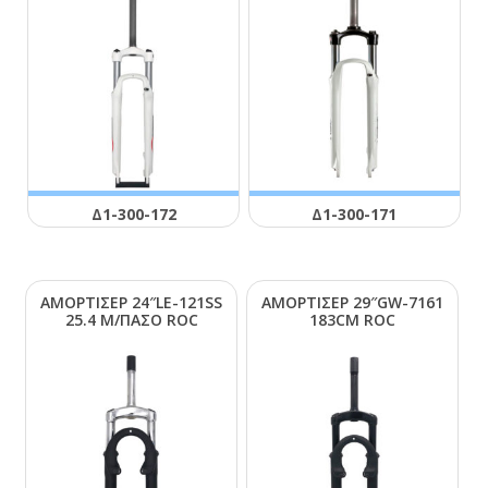
Δ1-300-172
Δ1-300-171
ΑΜΟΡΤΙΣΕΡ 24″LΕ-121SS
ΑΜΟΡΤΙΣΕΡ 29″GW-7161
25.4 Μ/ΠΑΣΟ RΟC
183CΜ RΟC