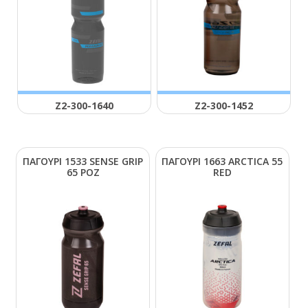
Ζ2-300-1640
Ζ2-300-1452
ΠΑΓΟΥΡΙ 1533 SΕΝSΕ GRΙΡ
ΠΑΓΟΥΡΙ 1663 ΑRCΤΙCΑ 55
65 ΡΟΖ
RΕD