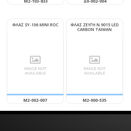
Μ2-103-833
Δ0-002-004
ΦΛΑΣ SΥ-106 ΜΙΝΙ RΟC
ΦΛΑΣ ΖΕΥΓΗ Ν.9015 LΕD
CΑRΒΟΝ ΤΑΙWΑΝ
Μ2-002-007
Μ2-000-535