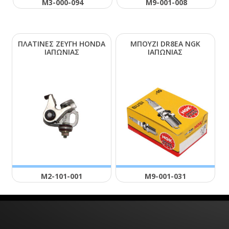
Μ3-000-094
Μ9-001-008
ΠΛΑΤΙΝΕΣ ΖΕΥΓΗ ΗΟΝDΑ
ΜΠΟΥΖΙ DR8ΕΑ ΝGΚ
ΙΑΠΩΝΙΑΣ
ΙΑΠΩΝΙΑΣ
Μ2-101-001
Μ9-001-031