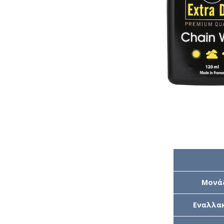
Μονά
Εναλλακ