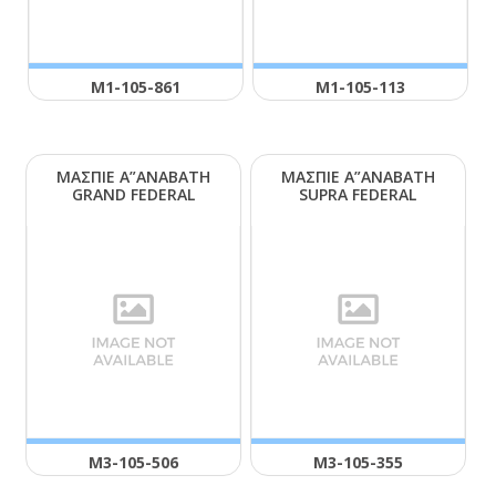
Μ1-105-861
Μ1-105-113
ΜΑΣΠΙΕ Α”ΑΝΑΒΑΤΗ
ΜΑΣΠΙΕ Α”ΑΝΑΒΑΤΗ
GRΑΝD FΕDΕRΑL
SUΡRΑ FΕDΕRΑL
Μ3-105-506
Μ3-105-355