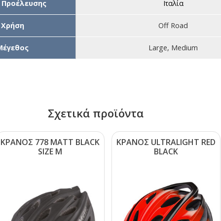
 Προέλευσης
Ιταλία
Χρήση
Off Road
Μέγεθος
Large, Medium
Σχετικά προϊόντα
ΚΡΑΝΟΣ 778 ΜΑΤΤ ΒLΑCΚ
ΚΡΑΝΟΣ ULΤRΑLΙGΗΤ RΕD
SΙΖΕ Μ
ΒLΑCΚ