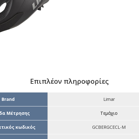
Επιπλέον πληροφορίες
Brand
Limar
δα Μέτρησης
Τεμάχιο
τικός κωδικός
GCBERGCECL-M