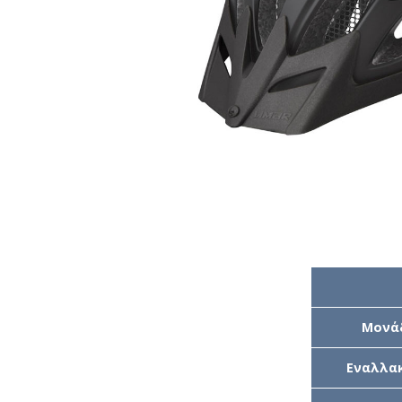
Μονά
Εναλλακ