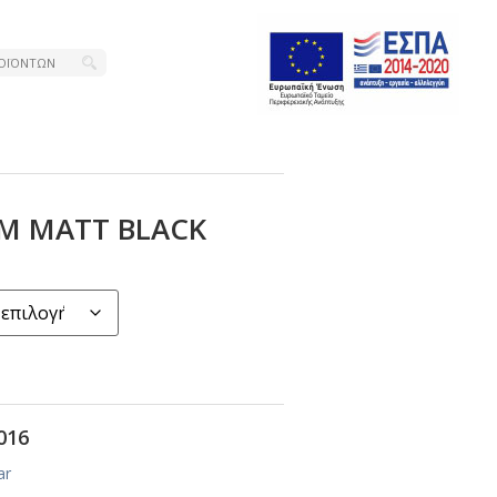
Μ ΜΑΤΤ ΒLΑCΚ
016
ar