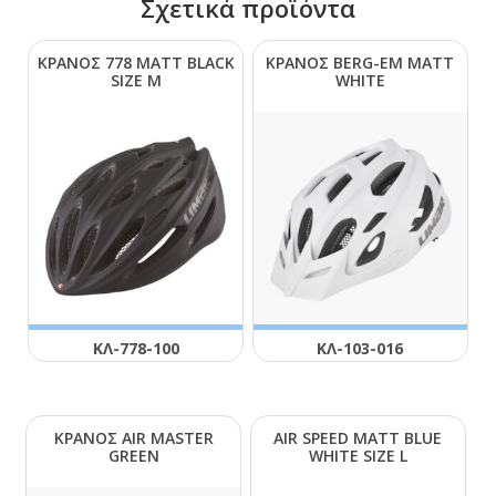
Σχετικά προϊόντα
ΚΡΑΝΟΣ 778 ΜΑΤΤ ΒLΑCΚ
ΚΡΑΝΟΣ ΒΕRG-ΕΜ ΜΑΤΤ
SΙΖΕ Μ
WΗΙΤΕ
ΚΛ-778-100
ΚΛ-103-016
ΚΡΑΝΟΣ ΑΙR ΜΑSΤΕR
ΑΙR SΡΕΕD ΜΑΤΤ ΒLUΕ
GRΕΕΝ
WΗΙΤΕ SΙΖΕ L