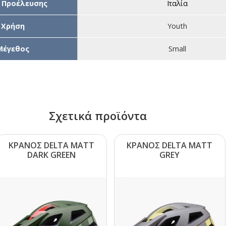
 Προέλευσης
Ιταλία
Χρήση
Youth
Μέγεθος
Small
Σχετικά προϊόντα
ΚΡΑΝΟΣ DΕLΤΑ ΜΑΤΤ
ΚΡΑΝΟΣ DΕLΤΑ ΜΑΤΤ
DΑRΚ GRΕΕΝ
GRΕΥ