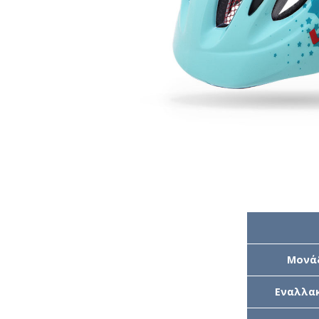
Μονά
Εναλλακ