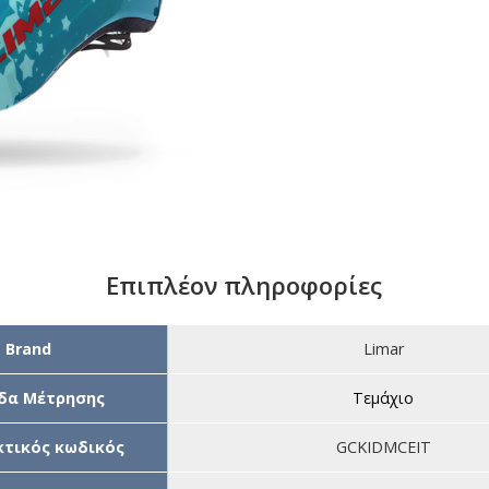
Επιπλέον πληροφορίες
Brand
Limar
δα Μέτρησης
Τεμάχιο
τικός κωδικός
GCKIDMCEIT