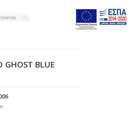
Ο GΗΟSΤ ΒLUΕ
006
ar