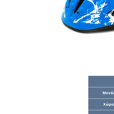
Μονά
Χώρα