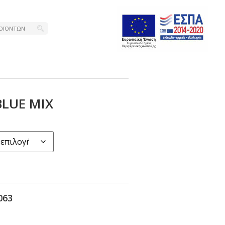
ΒLUΕ ΜΙΧ
063