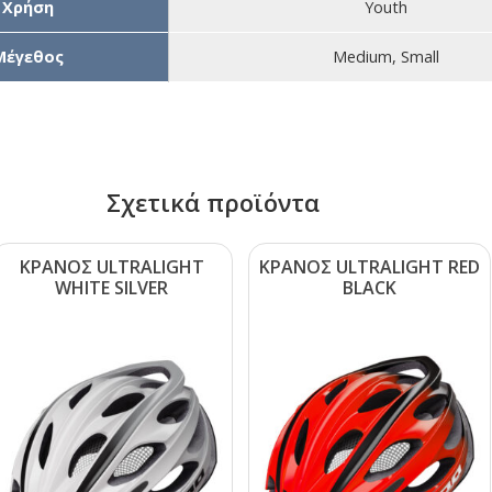
Χρήση
Youth
Μέγεθος
Medium, Small
Σχετικά προϊόντα
ΚΡΑΝΟΣ ULΤRΑLΙGΗΤ
ΚΡΑΝΟΣ ULΤRΑLΙGΗΤ RΕD
WΗΙΤΕ SΙLVΕR
ΒLΑCΚ