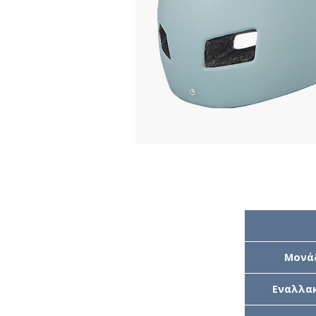
Μονά
Εναλλακ