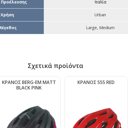
 Προέλευσης
Ιταλία
Χρήση
Urban
Μέγεθος
Large, Medium
Σχετικά προϊόντα
ΚΡΑΝΟΣ ΒΕRG-ΕΜ ΜΑΤΤ
ΚΡΑΝΟΣ 555 RΕD
ΒLΑCΚ ΡΙΝΚ