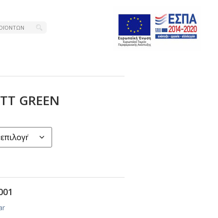
ΤΤ GRΕΕΝ
001
ar