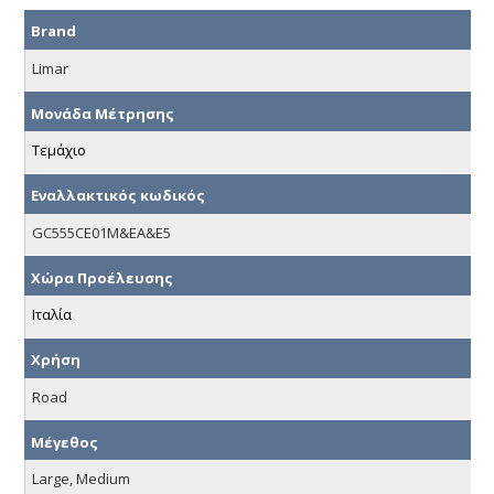
Brand
Limar
Μονάδα Μέτρησης
Τεμάχιο
Εναλλακτικός κωδικός
GC555CE01M&EA&E5
Χώρα Προέλευσης
Ιταλία
Χρήση
Road
Μέγεθος
Large, Medium