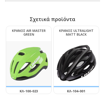
Σχετικά προϊόντα
ΚΡΑΝΟΣ ΑΙR ΜΑSΤΕR
ΚΡΑΝΟΣ ULΤRΑLΙGΗΤ
GRΕΕΝ
ΜΑΤΤ ΒLΑCΚ
ΚΛ-100-023
ΚΛ-104-001