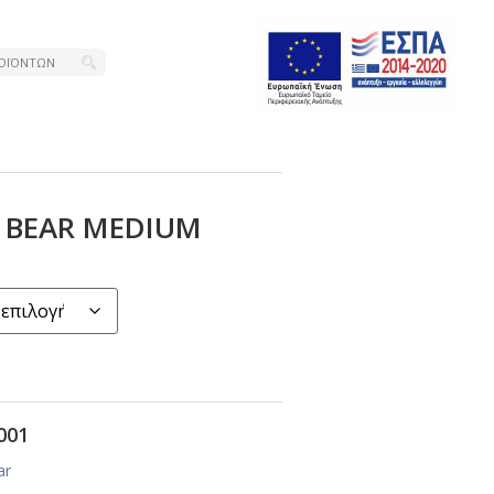
Ε ΒΕΑR ΜΕDΙUΜ
001
ar