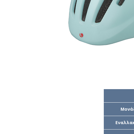
Μονά
Εναλλακ