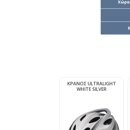
Χώρα
ΚΡΑΝΟΣ ULΤRΑLΙGΗΤ
WΗΙΤΕ SΙLVΕR