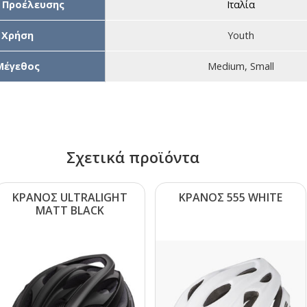
 Προέλευσης
Ιταλία
Χρήση
Youth
Μέγεθος
Medium, Small
Σχετικά προϊόντα
ΚΡΑΝΟΣ ULΤRΑLΙGΗΤ
ΚΡΑΝΟΣ 555 WΗΙΤΕ
ΜΑΤΤ ΒLΑCΚ