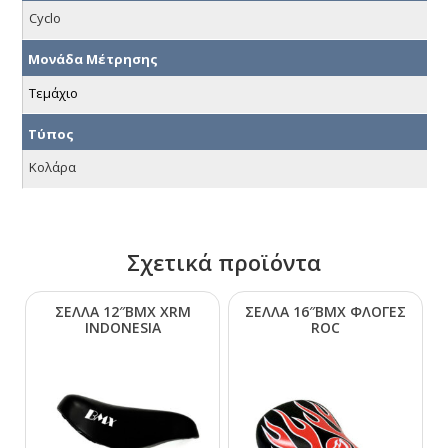
Cyclo
Μονάδα Μέτρησης
Τεμάχιο
Τύπος
Κολάρα
Σχετικά προϊόντα
ΣΕΛΛΑ 12″ΒΜΧ ΧRΜ
ΣΕΛΛΑ 16″ΒΜΧ ΦΛΟΓΕΣ
ΙΝDΟΝΕSΙΑ
RΟC