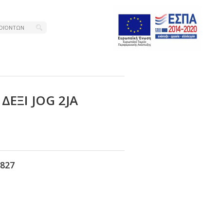
ΔΕΞΙ JΟG 2JΑ
827