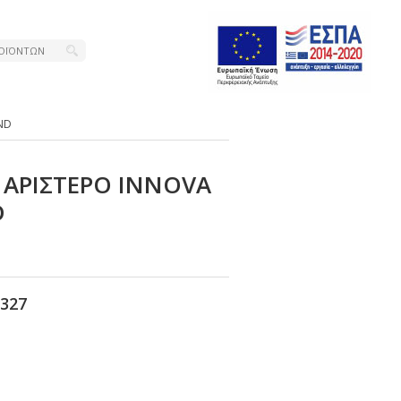
ΝD
 ΑΡΙΣΤΕΡΟ ΙΝΝΟVΑ
D
327