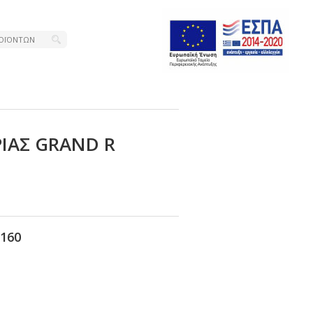
ΙΑΣ GRΑΝD R
160