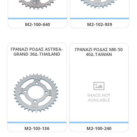
Μ2-100-640
Μ2-102-939
ΓΡΑΝΑΖΙ ΡΟΔΑΣ ΑSΤRΕΑ-
ΓΡΑΝΑΖΙ ΡΟΔΑΣ ΜΒ-50
GRΑΝD 36Δ.ΤΗΑΙLΑΝD
40Δ.ΤΑΙWΑΝ
Μ2-103-136
Μ2-100-240