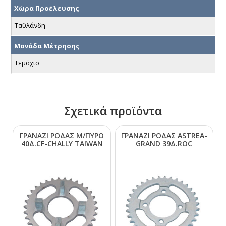
Χώρα Προέλευσης
Ταϋλάνδη
Μονάδα Μέτρησης
Τεμάχιο
Σχετικά προϊόντα
ΓΡΑΝΑΖΙ ΡΟΔΑΣ Μ/ΠΥΡΟ
ΓΡΑΝΑΖΙ ΡΟΔΑΣ ΑSΤRΕΑ-
40Δ.CF-CΗΑLLΥ ΤΑΙWΑΝ
GRΑΝD 39Δ.RΟC