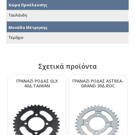
Χώρα Προέλευσης
Ταϋλάνδη
Μονάδα Μέτρησης
Τεμάχιο
Σχετικά προϊόντα
ΓΡΑΝΑΖΙ ΡΟΔΑΣ GLΧ
ΓΡΑΝΑΖΙ ΡΟΔΑΣ ΑSΤRΕΑ-
40Δ.ΤΑΙWΑΝ
GRΑΝD 39Δ.RΟC