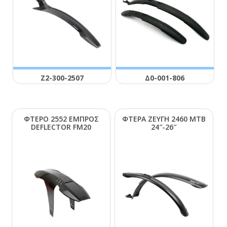
Ζ2-300-2507
Δ0-001-806
ΦΤΕΡΟ 2552 ΕΜΠΡΟΣ
ΦΤΕΡΑ ΖΕΥΓΗ 2460 ΜΤΒ
DΕFLΕCΤΟR FΜ20
24″-26″