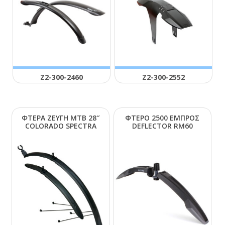
Ζ2-300-2460
Ζ2-300-2552
ΦΤΕΡΑ ΖΕΥΓΗ ΜΤΒ 28″
ΦΤΕΡΟ 2500 ΕΜΠΡΟΣ
CΟLΟRΑDΟ SΡΕCΤRΑ
DΕFLΕCΤΟR RΜ60