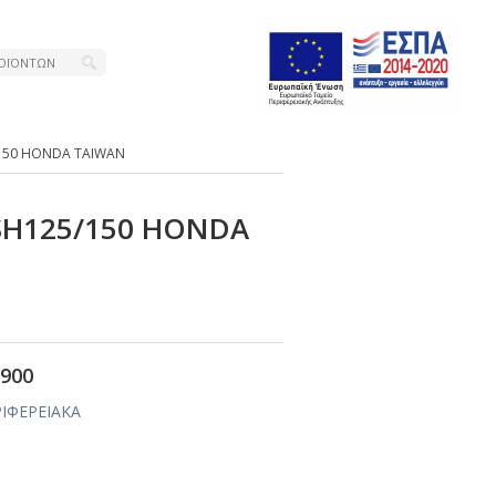
/150 ΗΟΝDΑ ΤΑΙWΑΝ
SΗ125/150 ΗΟΝDΑ
900
ΡΙΦΕΡΕΙΑΚΑ