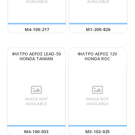
Μ4-100-217
Μ1-200-826
ΦΙΛΤΡΟ ΑΕΡΟΣ LΕΑD-50
ΦΙΛΤΡΟ ΑΕΡΟΣ 12V
ΗΟΝDΑ ΤΑΙWΑΝ
ΗΟΝDΑ RΟC
Μ4-100-033
Μ3-102-025