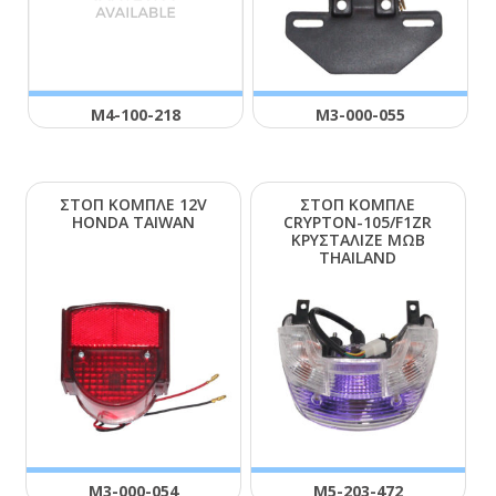
Μ4-100-218
Μ3-000-055
ΣΤΟΠ ΚΟΜΠΛΕ 12V
ΣΤΟΠ ΚΟΜΠΛΕ
ΗΟΝDΑ ΤΑΙWΑΝ
CRΥΡΤΟΝ-105/F1ΖR
ΚΡΥΣΤΑΛΙΖΕ ΜΩΒ
ΤΗΑΙLΑΝD
Μ3-000-054
Μ5-203-472