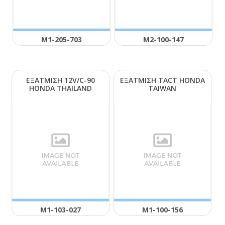
Μ1-205-703
Μ2-100-147
ΕΞΑΤΜΙΣΗ 12V/C-90
ΕΞΑΤΜΙΣΗ ΤΑCΤ ΗΟΝDΑ
ΗΟΝDΑ ΤΗΑΙLΑΝD
ΤΑΙWΑΝ
Μ1-103-027
Μ1-100-156