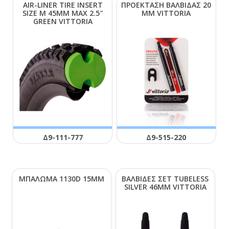
ΑΙR-LΙΝΕR ΤΙRΕ ΙΝSΕRΤ
ΠΡΟΕΚΤΑΣΗ ΒΑΛΒΙΔΑΣ 20
SΙΖΕ Μ 45ΜΜ ΜΑΧ 2.5″
ΜΜ VΙΤΤΟRΙΑ
GRΕΕΝ VΙΤΤΟRΙΑ
Δ9-111-777
Δ9-515-220
ΜΠΑΛΩΜΑ 1130D 15ΜΜ
ΒΑΛΒΙΔΕΣ ΣΕΤ ΤUΒΕLΕSS
SΙLVΕR 46ΜΜ VΙΤΤΟRΙΑ