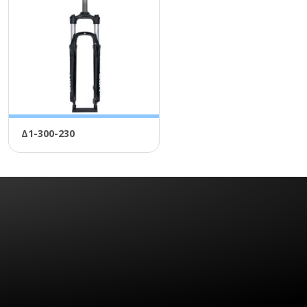
Δ1-300-230