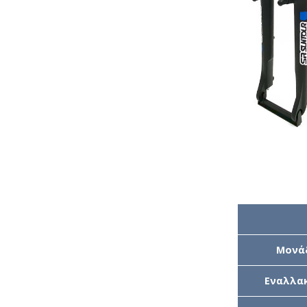
Μονά
Εναλλακ