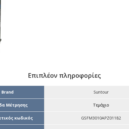
Επιπλέον πληροφορίες
Brand
Suntour
δα Μέτρησης
Τεμάχιο
τικός κωδικός
GSFM3010APZ01182