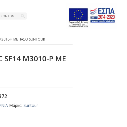
 Μ3010-Ρ ΜΕ ΠΑΣΟ SUΝΤΟUR
 SF14 Μ3010-Ρ ΜΕ
R
372
ΥΝΙΑ
Μάρκα:
Suntour