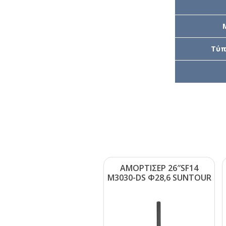
Τύπ
ΑΜΟΡΤΙΣΕΡ 26″SF14
Μ3030-DS Φ28,6 SUΝΤΟUR