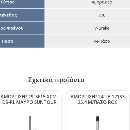
Τύπος
Αμορτισέρ
Μέγεθος
700
ος Φρένου
V-Brake
Πάσο
Μ/Πάσο
Σχετικά προϊόντα
ΑΜΟΡΤΙΣΕΡ 29″SF15 ΧCΜ-
ΑΜΟΡΤΙΣΕΡ 24″LΕ-121SS
DS-RL ΜΑΥΡΟ SUΝΤΟUR
25.4 Μ/ΠΑΣΟ RΟC